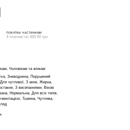
ПОКУПКА ЧАСТИНАМИ
4 платежі по 400.00 грн
нкам, Чоловікам та жінкам
уха, Зневоднена, Порушений
 Для чутливої, З акне, Жирна,
остакне, З висипаннями, Вікові
вана, Нормальна, Для всіх типів,
ігментацією, Тьмяна, Чутлива,
гляд
я