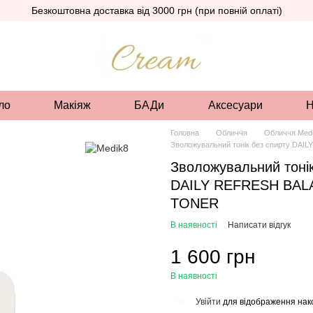
Безкоштовна доставка від 3000 грн (при повній оплаті)
ло
Макіяж
БАДи
Аксесуари
Н
Головна
Обличчя
Обличчя Med
Зволожувальний тонік без спирту D
Зволожувальний тонік
DAILY REFRESH BAL
TONER
В наявності
Написати відгук
1 600 грн
В наявності
Увійти
для відображення нак
%