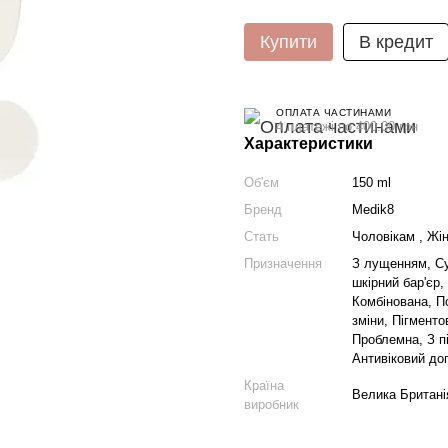
Купити
В кредит
ОПЛАТА ЧАСТИНАМИ
4 платежі по 400.00 грн
Характеристики
Об'єм
150 ml
Бренд
Medik8
Стать
Чоловікам , Жі
Призначення
З лущенням, С
шкірний бар'єр,
Комбінована, П
зміни, Пігменто
Проблемна, З п
Антивіковий до
Країна
Велика Британі
виробник