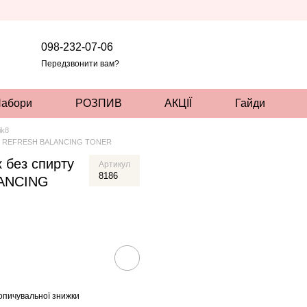
098-232-07-06
Передзвонити вам?
абори
РОЗПИВ
АКЦІЇ
Гайди
ik8
AILY REFRESH BALANCING TONER
 без спирту
Артикул
8186
ANCING
опичувальної знижки