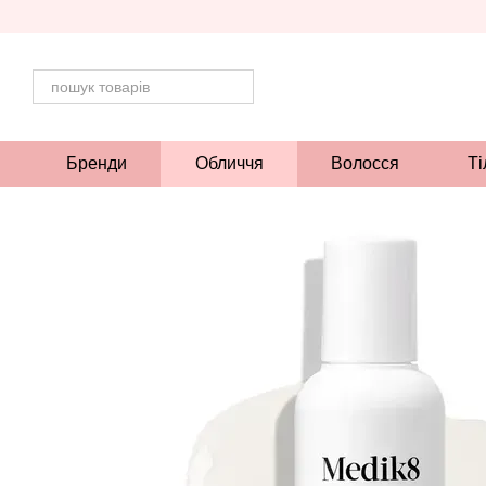
Перейти до основного контенту
Бренди
Обличчя
Волосся
Ті