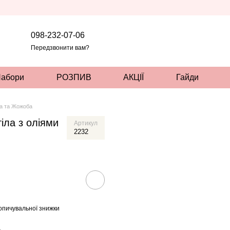
098-232-07-06
Передзвонити вам?
абори
РОЗПИВ
АКЦІЇ
Гайди
са та Жожоба
іла з оліями
Артикул
2232
опичувальної знижки