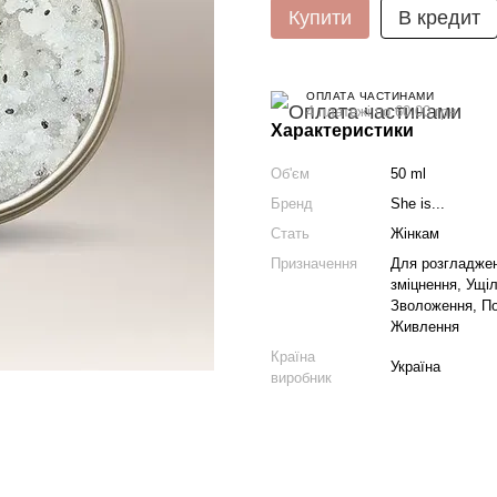
Купити
В кредит
ОПЛАТА ЧАСТИНАМИ
4 платежі по 60.00 грн
Характеристики
Об'єм
50 ml
Бренд
She is...
Стать
Жінкам
Призначення
Для розгладжен
зміцнення, Ущіл
Зволоження, По
Живлення
Країна
Україна
виробник