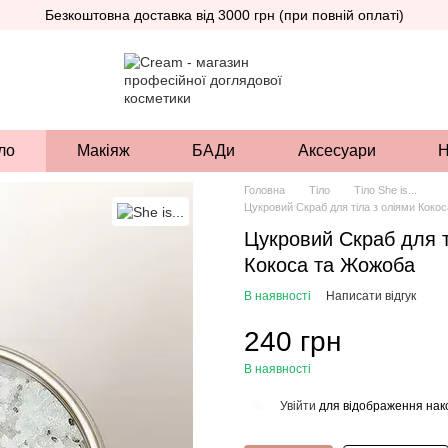
Безкоштовна доставка від 3000 грн (при повній оплаті)
ло
Макіяж
БАДи
Аксесуари
Н
Головна
Тіло
Тіло She is...
Цукровий Скраб для тіла з оліями Коко
Цукровий Скраб для т
Кокоса та Жожоба
В наявності
Написати відгук
240 грн
В наявності
Увійти
для відображення нак
%