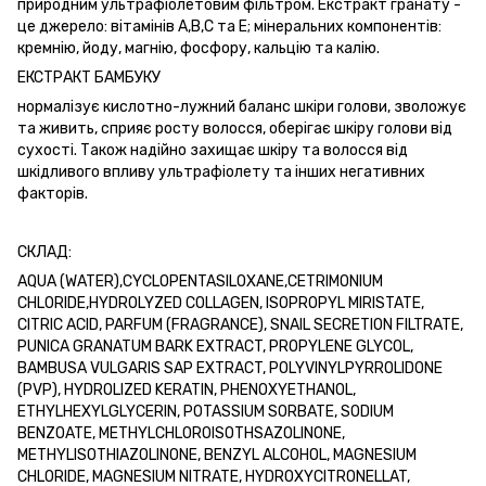
природним ультрафіолетовим фільтром. Екстракт гранату -
це джерело: вітамінів А,В,С та Е; мінеральних компонентів:
кремнію, йоду, магнію, фосфору, кальцію та калію.
ЕКСТРАКТ БАМБУКУ
нормалізує кислотно-лужний баланс шкіри голови, зволожує
та живить, сприяє росту волосся, оберігає шкіру голови від
сухості. Також надійно захищає шкіру та волосся від
шкідливого впливу ультрафіолету та інших негативних
факторів.
СКЛАД:
AQUA (WATER),CYCLOPENTASILOXANE,CETRIMONIUM
CHLORIDE,HYDROLYZED COLLAGEN, ISOPROPYL MIRISTATE,
CITRIC ACID, PARFUM (FRAGRANCE), SNAIL SECRETION FILTRATE,
PUNICA GRANATUM BARK EXTRACT, PROPYLENE GLYCOL,
BAMBUSA VULGARIS SAP EXTRACT, POLYVINYLPYRROLIDONE
(PVP), HYDROLIZED KERATIN, PHENOXYETHANOL,
ETHYLHEXYLGLYCERIN, POTASSIUM SORBATE, SODIUM
BENZOATE, METHYLCHLOROISOTHSAZOLINONE,
METHYLISOTHIAZOLINONE, BENZYL ALCOHOL, MAGNESIUM
CHLORIDE, MAGNESIUM NITRATE, HYDROXYCITRONELLAT,