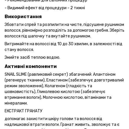
- Рекомендований для салонних процедур
- Видимий ефект від процедури - 2 тижні
Використання
Збовтати спрей та розпилити на чисте, підсушене рушником
волосся, рівномірно розподіліть за допомогою гребня. Зберіть
волосся під шапочку та вкутайте рушником.
Витримайте на волоссі від 10 до 30 хвилин, в залежності від
стану волосся.
Змийте засіб теплою водою.
Активні компоненти
SNAIL SLIME (равликовий секрет) збагачений: Алантоіном
(регенерує тканини), Еластином (забезпечує довготривалий
режим зволоження), Колагеном (гладкість та
шовковистість), Гликолевою кислотою (забезпечує
втримання вологи), Молочною кислотою, вітамінами та
мінералами.
ЕКСТРАКТ ГРАНАТУ
допомагає захистити шкіру голови та волосся від
надлишкової втрати вологи. Гранат живить, зволожує та є