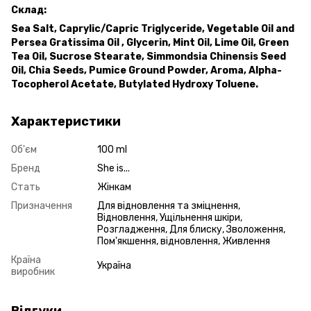
Склад:
Sea Salt, Caprylic/Capric Triglyceride, Vegetable Oil and
Persea Gratissima Oil , Glycerin, Mint Oil, Lime Oil, Green
Tea Oil, Sucrose Stearate, Simmondsia Chinensis Seed
Oil, Chia Seeds, Pumice Ground Powder, Aroma, Alpha-
Tocopherol Acetate, Butylated Hydroxy Toluene.
Характеристики
Об'єм
100 ml
Бренд
She is...
Стать
Жінкам
Призначення
Для відновлення та зміцнення,
Відновлення, Ущільнення шкіри,
Розгладження, Для блиску, Зволоження,
Пом'якшення, відновлення, Живлення
Країна
Україна
виробник