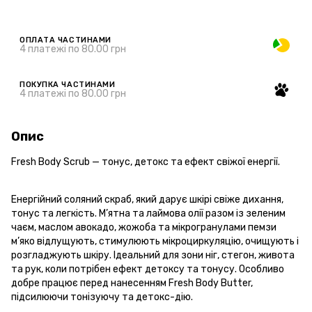
ОПЛАТА ЧАСТИНАМИ
4 платежі по 80.00 грн
ПОКУПКА ЧАСТИНАМИ
4 платежі по 80.00 грн
Опис
Fresh Body Scrub — тонус, детокс та ефект свіжої енергії.
Енергійний соляний скраб, який дарує шкірі свіже дихання,
тонус та легкість. М’ятна та лаймова олії разом із зеленим
чаєм, маслом авокадо, жожоба та мікрогранулами пемзи
м’яко відлущують, стимулюють мікроциркуляцію, очищують і
розгладжують шкіру. Ідеальний для зони ніг, стегон, живота
та рук, коли потрібен ефект детоксу та тонусу. Особливо
добре працює перед нанесенням Fresh Body Butter,
підсилюючи тонізуючу та детокс-дію.