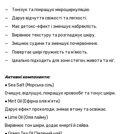
Тонізує та покращує мікроциркуляцію.
Дарує відчуття свіжості та легкості.
Має детокс-ефект і зменшує набряклість.
Вирівнює текстуру та розгладжує шкіру.
Зміцнює судини та зменшує почервоніння.
Повертає шкірі пружність та м’якість.
Ідеально підходить для зони стегон, живота та ніг.
Активні компоненти:
● Sea Salt (Морська сіль)
Очищує, відлущує, покращує кровообіг та тонус шкіри.
● Mint Oil (Ефірна олія м’яти)
Дарує ефект прохолоди, знімає втому та освіжає.
● Lime Oil (Олія лайму)
Вирівнює тон шкіри, додає енергії й сяйва.
● Green Tea Oil (Зелений чай)