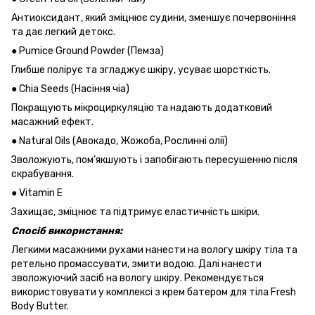
Антиоксидант, який зміцнює судини, зменшує почервоніння
та дає легкий детокс.
● Pumice Ground Powder (Пемза)
Глибше полірує та згладжує шкіру, усуває шорсткість.
● Chia Seeds (Насіння чіа)
Покращують мікроциркуляцію та надають додатковий
масажний ефект.
● Natural Oils (Авокадо, Жожоба, Рослинні олії)
Зволожують, пом’якшують і запобігають пересушенню після
скрабування.
● Vitamin E
Захищає, зміцнює та підтримує еластичність шкіри.
Спосіб використання:
Легкими масажними рухами нанести на вологу шкіру тіла та
ретельно промассувати, змити водою. Далі нанести
зволожуючий засіб на вологу шкіру. Рекомендується
використовувати у комплексі з крем батером для тіла Fresh
Body Butter.