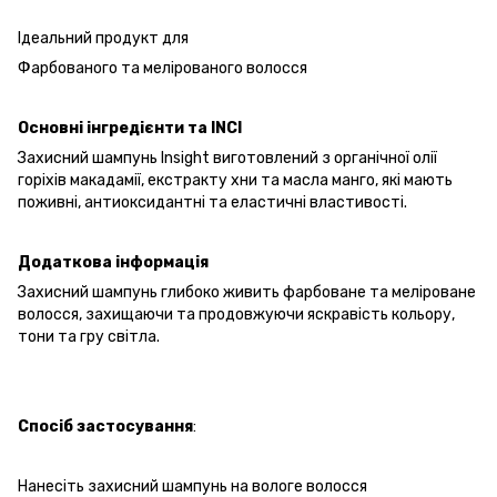
Ідеальний продукт для
Фарбованого та мелірованого волосся
Основні
інгредієнти
та
INCI
Захисний шампунь Insight виготовлений з органічної олії
горіхів макадамії, екстракту хни та масла манго, які мають
поживні, антиоксидантні та еластичні властивості.
Додаткова
інформація
Захисний шампунь глибоко живить фарбоване та меліроване
волосся, захищаючи та продовжуючи яскравість кольору,
тони та гру світла.
Спосіб
застосування
:
Нанесіть захисний шампунь на вологе волосся