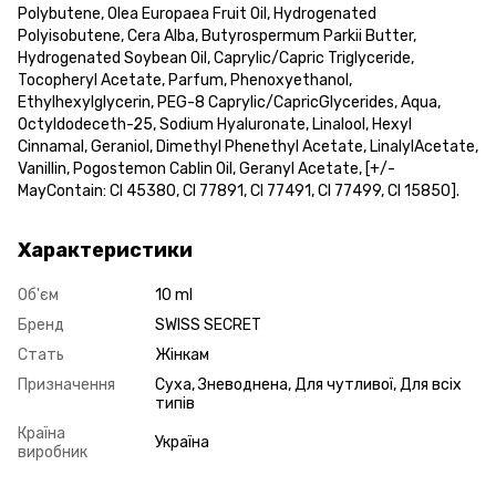
Polybutene, Olea Europaea Fruit Oil, Hydrogenated
Polyisobutene, Cera Alba, Butyrospermum Parkii Butter,
Hydrogenated Soybean Oil, Caprylic/Capric Triglyceride,
Tocopheryl Acetate, Parfum, Phenoxyethanol,
Ethylhexylglycerin, PEG-8 Caprylic/CapricGlycerides, Aqua,
Octyldodeceth-25, Sodium Hyaluronate, Linalool, Hexyl
Cinnamal, Geraniol, Dimethyl Phenethyl Acetate, LinalylAcetate,
Vanillin, Pogostemon Cablin Oil, Geranyl Acetate, [+/-
MayContain: CI 45380, CI 77891, CI 77491, CI 77499, CI 15850].
Характеристики
Об'єм
10 ml
Бренд
SWISS SECRET
Стать
Жінкам
Призначення
Суха, Зневоднена, Для чутливої, Для всіх
типів
Країна
Україна
виробник