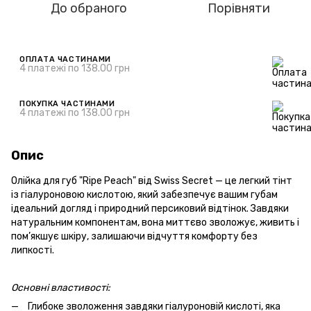
До обраного
Порівняти
ОПЛАТА ЧАСТИНАМИ
4 платежі по 138.00 грн
ПОКУПКА ЧАСТИНАМИ
4 платежі по 138.00 грн
Опис
Олійка для губ "Ripe Peach" від Swiss Secret — це легкий тінт
із гіалуроновою кислотою, який забезпечує вашим губам
ідеальний догляд і природний персиковий відтінок. Завдяки
натуральним компонентам, вона миттєво зволожує, живить і
пом’якшує шкіру, залишаючи відчуття комфорту без
липкості.
Основні
властивості:
Глибоке зволоження завдяки гіалуроновій кислоті, яка