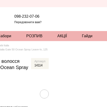
098-232-07-06
Передзвонити вам?
абори
РОЗПИВ
АКЦІЇ
Гайди
i Italia
alia Gate 50 Ocean Spray Leave-In, 125
 волосся
Артикул
14114
0 Ocean Spray