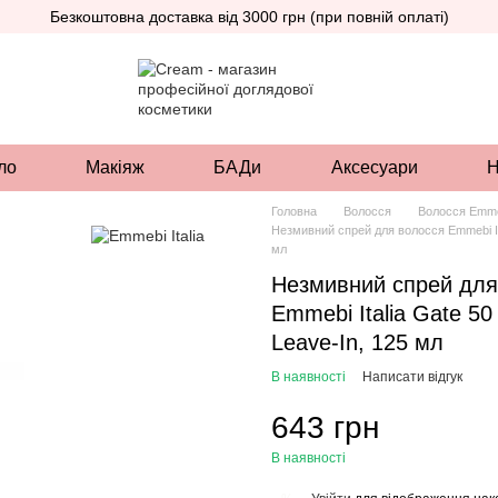
Безкоштовна доставка від 3000 грн (при повній оплаті)
ло
Макіяж
БАДи
Аксесуари
Н
Головна
Волосся
Волосся Emmeb
Незмивний спрей для волосся Emmebi It
мл
Незмивний спрей для
Emmebi Italia Gate 5
Leave-In, 125 мл
В наявності
Написати відгук
643 грн
В наявності