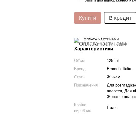
Увійти
для відображення нак
%
Купити
В кредит
ОПЛАТА ЧАСТИНАМИ
4 платежі по 160.75 грн
Характеристики
Об'єм
125 ml
Бренд
Emmebi Italia
Стать
Жінкам
Призначення
Для розгладжен
волосся, Для в
Жорстке волосс
Країна
Італія
виробник