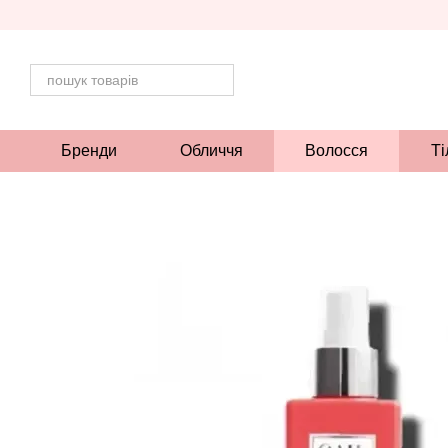
Перейти до основного контенту
Бренди
Обличчя
Волосся
Ті