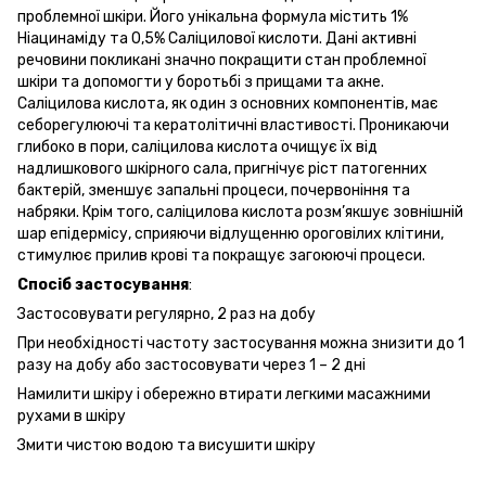
проблемної шкіри. Його унікальна формула містить 1%
Ніацинаміду та 0,5% Саліцилової кислоти. Дані активні
речовини покликані значно покращити стан проблемної
шкіри та допомогти у боротьбі з прищами та акне.
Саліцилова кислота, як один з основних компонентів, має
себорегулюючі та кератолітичні властивості. Проникаючи
глибоко в пори, саліцилова кислота очищує їх від
надлишкового шкірного сала, пригнічує ріст патогенних
бактерій, зменшує запальні процеси, почервоніння та
набряки. Крім того, саліцилова кислота розм’якшує зовнішній
шар епідермісу, сприяючи відлущенню ороговілих клітини,
стимулює прилив крові та покращує загоюючі процеси.
Спосіб
застосування
:
Застосовувати регулярно, 2 раз на добу
При необхідності частоту застосування можна знизити до 1
разу на добу або застосовувати через 1 – 2 дні
Намилити шкіру і обережно втирати легкими масажними
рухами в шкіру
Змити чистою водою та висушити шкіру