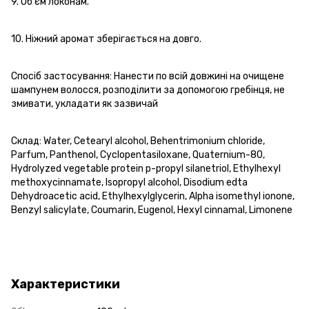
9. Об'єм локонам.
10. Ніжний аромат зберігається на довго.
Спосіб застосування: Нанести по всій довжині на очищене
шампунем волосся, розподілити за допомогою гребінця, не
змивати, укладати як зазвичай
Склад: Water, Cetearyl alcohol, Behentrimonium chloride,
Parfum, Panthenol, Cyclopentasiloxane, Quaternium-80,
Hydrolyzed vegetable protein p-propyl silanetriol, Ethylhexyl
methoxycinnamate, Isopropyl alcohol, Disodium edta
Dehydroacetic acid, Ethylhexylglycerin, Alpha isomethyl ionone,
Benzyl salicylate, Coumarin, Eugenol, Hexyl cinnamal, Limonene
Характеристики