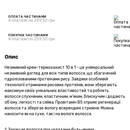
ОПЛАТА ЧАСТИНАМИ
4 платежі по 259.50 грн
ПОКУПКА ЧАСТИНАМИ
4 платежі по 259.50 грн
Опис
Незмивний крем-термохахист 10 в 1 - це універсальний
незмивний догляд для всіх типів волосся, що збагачений
гідролізованими протеїнами рису. Завдяки особливій
технології отримання рисових протеїнів, вони зберігають
максимум своїх унікальних властивостей та роблять
волосся слухняним, еластичним, м'яким, блискучим і додають
об'єму, легкості та сяйва. Провітамін В5 сприяє регенерації
волосся та зберігає вологу всерендині стрижня. Можна
наносити як на сухе, так і на вологе волосся.
1. Захищає волосся при укладанні будь-якими