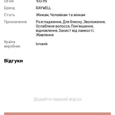
Об'єм
100 ml
Бренд
RAYWELL
Стать
Жінкам, Чоловікам та жінкам
Призначення
Розгладження, Для блиску, Зволоження,
Ослаблене волосся, Пом'якшення,
відновлення, Захист від ламкості,
Живлення
Країна
Іспанія
виробник
Відгуки
Додайте перший відгук