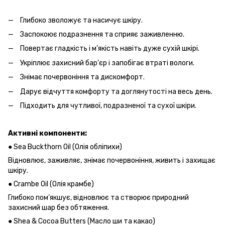
Глибоко зволожує та насичує шкіру.
Заспокоює подразнення та сприяє заживленню.
Повертає гладкість і м’якість навіть дуже сухій шкірі.
Укріплює захисний бар’єр і запобігає втраті вологи.
Знімає почервоніння та дискомфорт.
Дарує відчуття комфорту та доглянутості на весь день.
Підходить для чутливої, подразненої та сухої шкіри.
Активні компоненти:
● Sea Buckthorn Oil (Олія обліпихи)
Відновлює, заживляє, знімає почервоніння, живить і захищає
шкіру.
● Crambe Oil (Олія крамбе)
Глибоко пом’якшує, відновлює та створює природний
захисний шар без обтяження.
● Shea & Cocoa Butters (Масло ши та какао)