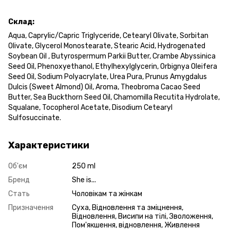
Склад:
Aqua, Caprylic/Capric Triglyceride, Cetearyl Olivаte, Sorbitan
Olivate, Glycerol Monostearate, Stearic Acid, Hydrogenated
Soybean Oil , Butyrospermum Parkii Butter, Crambe Abyssinica
Seed Oil, Phenoxyethanol, Ethylhexylglycerin, Orbignya Oleifera
Seed Oil, Sodium Polyacrylate, Urea Рura, Prunus Amygdalus
Dulcis (Sweet Almond) Oil, Aroma, Theobroma Cacao Seed
Butter, Sea Buckthorn Seed Oil, Chamomilla Recutita Hydrolate,
Squalane, Tocopherol Acetate, Disodium Cetearyl
Sulfosuccinate.
Характеристики
Об'єм
250 ml
Бренд
She is...
Стать
Чоловікам та жінкам
Призначення
Суха, Відновлення та зміцнення,
Відновлення, Висипи на тілі, Зволоження,
Пом'якшення, відновлення, Живлення