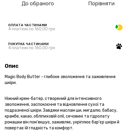
До обраного
Порівняти
ОПЛАТА ЧАСТИНАМИ
4 платежі по 160.00 грн
ПОКУПКА ЧАСТИНАМИ
4 платежі по 160.00 грн
Опис
Magic Body Butter - глибоке зволоження та заживлення
шкіри.
Ніжний крем-батер, створений для інтенсивного
зволоження, заспокоєння та відновлення сухої та
подразненої шкіри. Завдяки маслам ши, мигдалю, бабасу,
крамбе, какао, обліпиховій олії, сечовині та гідролату
ромашки він пом’якшує, заживляє, укріплює бар’єр шкіри й
повертає їй гладкість та комфорт.