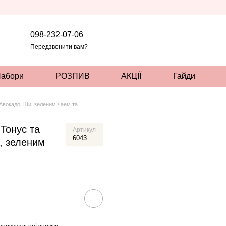
098-232-07-06
Передзвонити вам?
абори
РОЗПИВ
АКЦІЇ
Гайди
 Авокадо, Ши, зеленим чаем та
 Тонус та
Артикул
6043
, зеленим