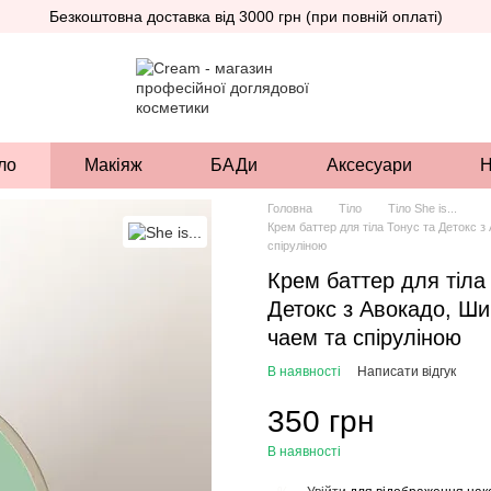
Безкоштовна доставка від 3000 грн (при повній оплаті)
ло
Макіяж
БАДи
Аксесуари
Н
Головна
Тіло
Тіло She is...
Крем баттер для тіла Тонус та Детокс з
спіруліною
Крем баттер для тіла
Детокс з Авокадо, Ши
чаем та спіруліною
В наявності
Написати відгук
350 грн
В наявності