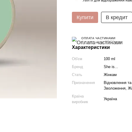
Увійти
для відображення нак
%
Купити
В кредит
ОПЛАТА ЧАСТИНАМИ
4 платежі по 87.50 грн
Характеристики
Об'єм
100 ml
Бренд
She is...
Стать
Жінкам
Призначення
Відновлення та
Зволоження, Ж
Країна
Україна
виробник