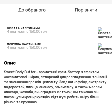
До обраного
Порівняти
ОПЛАТА ЧАСТИНАМИ
4 платежі по 160.00 грн
ПОКУПКА ЧАСТИНАМИ
4 платежі по 160.00 грн
Опис
Sweet Body Butter - ароматний крем-баттер з ефектом
«оксамитової шкіри», створений для розгладження, тонізації
та зменшення проявів целюліту. Завдяки кофеїну, екстракту
водоростей, плюща, ананасу, гамамелісу, а також маслам
авокадо, жожоба, виноградних кісточок, ши та какао він
покращує мікроциркуляцію, підтягує, робить шкіру більш
рівною та пружною.