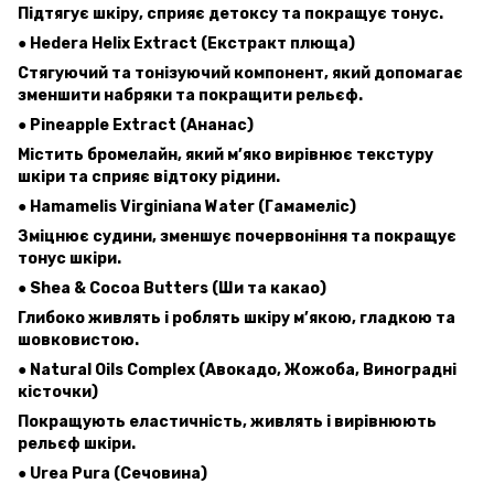
Підтягує шкіру, сприяє детоксу та покращує тонус.
● Hedera Helix Extract (Екстракт плюща)
Стягуючий та тонізуючий компонент, який допомагає
зменшити набряки та покращити рельєф.
● Pineapple Extract (Ананас)
Містить бромелайн, який м’яко вирівнює текстуру
шкіри та сприяє відтоку рідини.
● Hamamelis Virginiana Water (Гамамеліс)
Зміцнює судини, зменшує почервоніння та покращує
тонус шкіри.
● Shea & Cocoa Butters (Ши та какао)
Глибоко живлять і роблять шкіру м’якою, гладкою та
шовковистою.
● Natural Oils Complex (Авокадо, Жожоба, Виноградні
кісточки)
Покращують еластичність, живлять і вирівнюють
рельєф шкіри.
● Urea Pura (Сечовина)