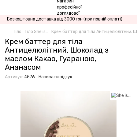
Безкоштовна доставка від 3000 грн (при повній оплаті)
Тіло
Тіло She is...
Крем баттер для тіла Антицелюлітний, Ш
Крем баттер для тіла
Антицелюлітний, Шоколад з
маслом Какао, Гуараною,
Ананасом
Артикул:
4576
Написати відгук