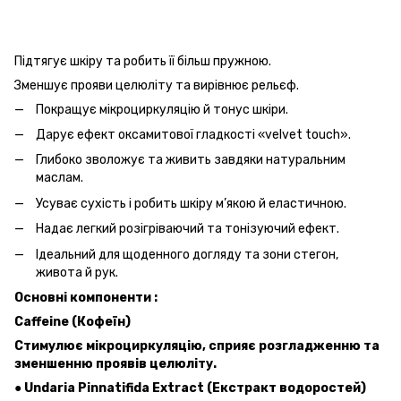
Підтягує шкіру та робить її більш пружною.
Зменшує прояви целюліту та вирівнює рельєф.
Покращує мікроциркуляцію й тонус шкіри.
Дарує ефект оксамитової гладкості «velvet touch».
Глибоко зволожує та живить завдяки натуральним
маслам.
Усуває сухість і робить шкіру м’якою й еластичною.
Надає легкий розігріваючий та тонізуючий ефект.
Ідеальний для щоденного догляду та зони стегон,
живота й рук.
Основні компоненти :
Caffeine (Кофеїн)
Стимулює мікроциркуляцію, сприяє розгладженню та
зменшенню проявів целюліту.
● Undaria Pinnatifida Extract (Екстракт водоростей)