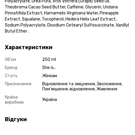
Polyacrylate, Urea Рura, Vitis Vinifera (Grape) Seed Oil,
Theobroma Cacao Seed Butter, Caffeine, Glycerin, Undaria
Pinnatifida Extract, Hamamelis Virginiana Water, Pineapple
Extract, Squalane, Tocopherol, Hedera Helix Leaf Extract,
Sodium Polyacrylate, Disodium Cetearyl Sulfosuccinate, Vanillyl
Butyl Ether .
Характеристики
Об'єм
250 ml
Бренд
She is...
Стать
Жінкам
Призначення
Відновлення та зміцнення, Зволоження,
Пом'якшення, відновлення, Живлення
Країна
Україна
виробник
Відгуки