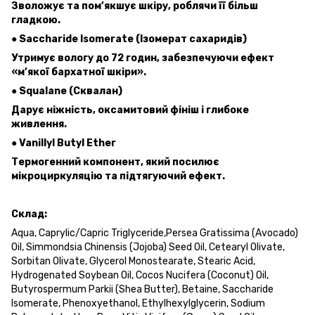
Зволожує та пом’якшує шкіру, роблячи її більш
гладкою.
● Saccharide Isomerate (Ізомерат сахаридів)
Утримує вологу до 72 годин, забезпечуючи ефект
«м’якої бархатної шкіри».
● Squalane (Сквалан)
Дарує ніжність, оксамитовий фініш і глибоке
живлення.
● Vanillyl Butyl Ether
Термогенний компонент, який посилює
мікроциркуляцію та підтягуючий ефект.
Склад:
Aqua, Caprylic/Capric Triglyceride,Persea Gratissima (Avocado)
Oil, Simmondsia Chinensis (Jojoba) Seed Oil, Cetearyl Olivate,
Sorbitan Olivate, Glycerol Мonostearate, Stearic Acid,
Hydrogenated Soybean Oil, Cocos Nucifera (Coconut) Oil,
Butyrospermum Parkii (Shea Butter), Betaine, Saccharide
Isomerate, Phenoxyethanol, Ethylhexylglycerin, Sodium