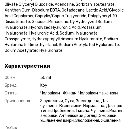
Olivate Glyceryl Glucoside, Adenosine, Sorbitan Isostearate,
Xanthan Gum, Disodium EDTA, Octadecane, Lactic Acid/Glycolic
Acid Copolymer, Caprylic/Capric Triglyceride, Polyglyceryl-10
Diisostearate, Glucose, Menadione, Cy Hydrolyzed Sodium
Hyaluronate, Hydrolyzed Hyaluronic Acid, Potassium
Hyaluronate, Hyaluronic Acid, Sodium Hyaluronate
Crosspolymer, Hydroxypropyltrimonium Hyaluronate, Sodium
Hyaluronate Dimethylsilanol, Sodium Acetylated Hyaluronate,
Odium Acetylated Hyaluronate.
Характеристики
Об'єм
50 ml
Бренд
Koy
Стать
Чоловікам , Жінкам, Чоловікам та жінкам
Призначення
З лущенням, Суха, Зневоднена, Для
чутливої, Вікові зміни, Нормальна, Для всіх
типів, Проблемна, Тьмяна, Чутлива, Мімічні
зморшки, Антивіковий догляд, Зморшки,
Ущільнення шкіри, Зволоження, Живлення
Країна