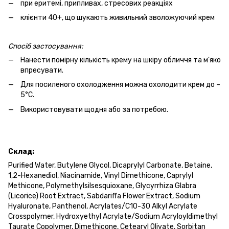
при еритемі, припливах, стресових реакціях
клієнти 40+, що шукають живильний зволожуючий крем
Спосіб
застосування:
Нанести помірну кількість крему на шкіру обличчя та м'яко
впресувати.
Для посиленого охолодження можна охолодити крем до –
5°C.
Використовувати щодня або за потребою.
Склад:
Purified Water, Butylene Glycol, Dicaprylyl Carbonate, Betaine,
1,2-Hexanediol, Niacinamide, Vinyl Dimethicone, Caprylyl
Methicone, Polymethylsilsesquioxane, Glycyrrhiza Glabra
(Licorice) Root Extract, Sabdariffa Flower Extract, Sodium
Hyaluronate, Panthenol, Acrylates/C10-30 Alkyl Acrylate
Crosspolymer, Hydroxyethyl Acrylate/Sodium Acryloyldimethyl
Taurate Copolymer, Dimethicone, Cetearyl Olivate, Sorbitan