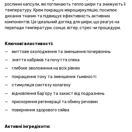
рослинні капсули, які поглинають тепло шкіри та знижують її
температуру. Крем покращує мікроциркуляцію, посилює
дихання тканин та підвищує ефективність активних
компонентів. Це ідеальний догляд для шкіри, що реагує на
перепади температури, сонце, вітер, стрес чи процедури.
Ключові
властивості:
миттєве охолодження та зменшення почервонінь
зняття набряків та почуття спека
глибоке зволоження на всіх рівнях
покращення тону та зменшення тьмяності
стимуляція синтезу колагену
відновлення бар'єру та захист від подразнень
прискорення регенерації та обміну речовин
повернення здорового сяйва
Активні
інгредієнти: