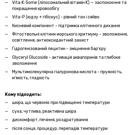
Vita‑K‑Some (ліпосомальний вітамін K) — заспокоєння та
покращення кровообігу
Vita-P (юдзу + гібіскус) - рівний тон і сяйво
Кисневий компонент – підтримка клітинного дихання
Фітоствольні клітини морського критмуму - зволоження,
освітлення, антиоксидантний захист
Гідрогенізований лецитин - зміцнення бар'єру
Glyceryl Glucoside - активація аквапоринів та глибоке
зволоження
Мультимолекулярна гіалуронова кислота - пружність,
м'якість, гладкість
Кому
підходить:
шкіра, що червоніє при підвищенні температури
суха, чутлива, реактивна шкіра
дискомфорт, печіння, роздратування
після сонця, процедур, перепадів температури