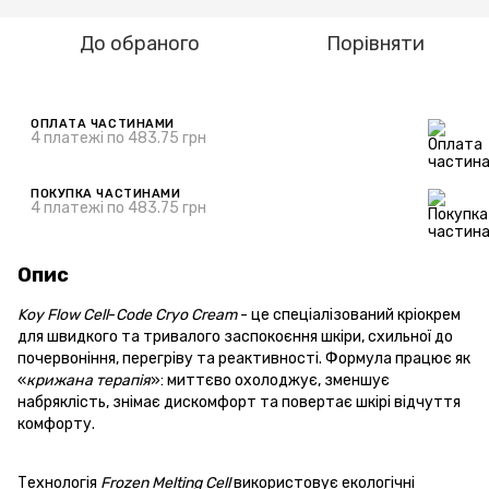
До обраного
Порівняти
ОПЛАТА ЧАСТИНАМИ
4 платежі по 483.75 грн
ПОКУПКА ЧАСТИНАМИ
4 платежі по 483.75 грн
Опис
Koy
Flow
Cell
-
Code
Cryo
Cream
- це спеціалізований кріокрем
для швидкого та тривалого заспокоєння шкіри, схильної до
почервоніння, перегріву та реактивності. Формула працює як
«
крижана
терапія
»: миттєво охолоджує, зменшує
набряклість, знімає дискомфорт та повертає шкірі відчуття
комфорту.
Технологія
Frozen
Melting
Cell
використовує екологічні