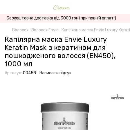
Безкоштовна доставка від 3000 грн (при повній оплаті)
Волосся
Волосся Envie
Капілярна маска Envie Luxury Kera
Капілярна маска Envie Luxury
Keratin Mask з кератином для
пошкодженого волосся (EN450),
1000 мл
Артикул:
00458
Написати відгук