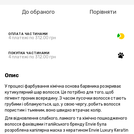
До обраного
Порівняти
ОПЛАТА ЧАСТИНАМИ
4 платежі по 312.00 грн
ПОКУПКА ЧАСТИНАМИ
4 платежі по 312.00 грн
Опис
У процесі фарбування хімічна основа барвника розкриває
кутикулярний шар волосся. Це потрібно для того, щоб
пігмент проник всередину. З часом лусочки волосся стають
грубими і обламуються, що, у свою чергу, робить волосся
пористим і тьмяним, воно швидко втрачає колір.
Для відновлення слабкого, ламкого та хімічно пошкодженого
волосся фахівцями італійського бренду Envie була
розроблена капілярна маска з кератином Envie Luxury Keratin