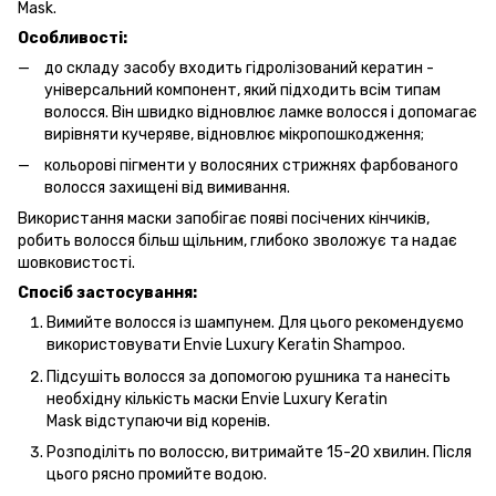
Mask.
Особливості:
до складу засобу входить гідролізований кератин -
універсальний компонент, який підходить всім типам
волосся. Він швидко відновлює ламке волосся і допомагає
вирівняти кучеряве, відновлює мікропошкодження;
кольорові пігменти у волосяних стрижнях фарбованого
волосся захищені від вимивання.
Використання маски запобігає появі посічених кінчиків,
робить волосся більш щільним, глибоко зволожує та надає
шовковистості.
Спосіб застосування:
Вимийте волосся із шампунем. Для цього рекомендуємо
використовувати Envie Luxury Keratin Shampoo.
Підсушіть волосся за допомогою рушника та нанесіть
необхідну кількість маски Envie Luxury Keratin
Mask відступаючи від коренів.
Розподіліть по волоссю, витримайте 15-20 хвилин. Після
цього рясно промийте водою.