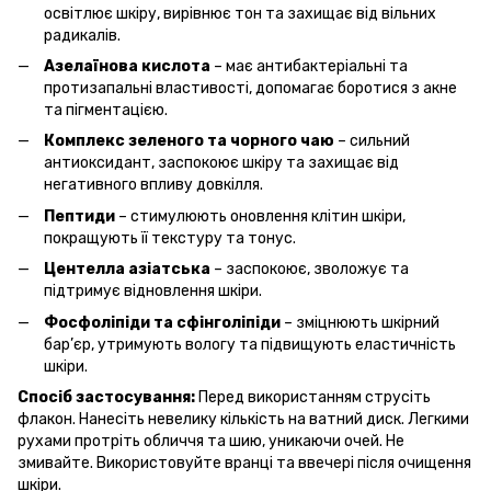
освітлює шкіру, вирівнює тон та захищає від вільних
радикалів.
Азелаїнова кислота
– має антибактеріальні та
протизапальні властивості, допомагає боротися з акне
та пігментацією.
Комплекс зеленого та чорного чаю
– сильний
антиоксидант, заспокоює шкіру та захищає від
негативного впливу довкілля.
Пептиди
– стимулюють оновлення клітин шкіри,
покращують її текстуру та тонус.
Центелла азіатська
– заспокоює, зволожує та
підтримує відновлення шкіри.
Фосфоліпіди та сфінголіпіди
– зміцнюють шкірний
бар’єр, утримують вологу та підвищують еластичність
шкіри.
Спосіб застосування:
Перед використанням струсіть
флакон. Нанесіть невелику кількість на ватний диск. Легкими
рухами протріть обличчя та шию, уникаючи очей. Не
змивайте. Використовуйте вранці та ввечері після очищення
шкіри.