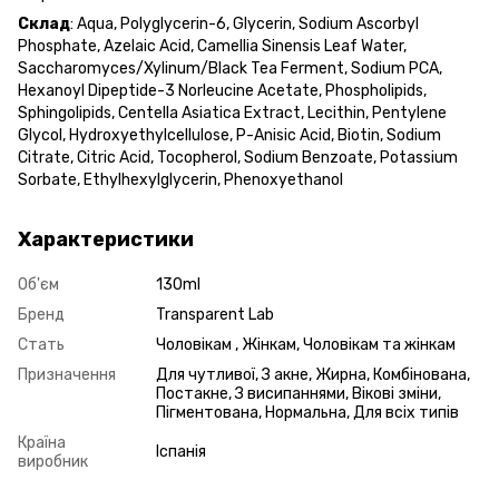
Склад
: Aqua, Polyglycerin-6, Glycerin, Sodium Ascorbyl
Phosphate, Azelaic Acid, Camellia Sinensis Leaf Water,
Saccharomyces/Xylinum/Black Tea Ferment, Sodium PCA,
Hexanoyl Dipeptide-3 Norleucine Acetate, Phospholipids,
Sphingolipids, Centella Asiatica Extract, Lecithin, Pentylene
Glycol, Hydroxyethylcellulose, P-Anisic Acid, Biotin, Sodium
Citrate, Citric Acid, Tocopherol, Sodium Benzoate, Potassium
Sorbate, Ethylhexylglycerin, Phenoxyethanol
Характеристики
Об'єм
130ml
Бренд
Transparent Lab
Стать
Чоловікам , Жінкам, Чоловікам та жінкам
Призначення
Для чутливої, З акне, Жирна, Комбінована,
Постакне, З висипаннями, Вікові зміни,
Пігментована, Нормальна, Для всіх типів
Країна
Іспанія
виробник