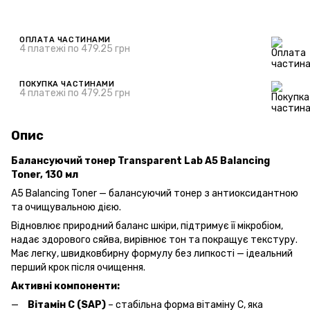
ОПЛАТА ЧАСТИНАМИ
4 платежі по 479.25 грн
ПОКУПКА ЧАСТИНАМИ
4 платежі по 479.25 грн
Опис
Балансуючий тонер Transparent Lab A5 Balancing
Toner, 130 мл
A5 Balancing Toner — балансуючий тонер з антиоксидантною
та очищувальною дією.
Відновлює природний баланс шкіри, підтримує її мікробіом,
надає здорового сяйва, вирівнює тон та покращує текстуру.
Має легку, швидковбирну формулу без липкості — ідеальний
перший крок після очищення.
Активні компоненти:
Вітамін C (SAP)
– стабільна форма вітаміну C, яка