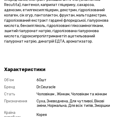
Recutita), пантенол, каприлат гліцерину, сахароза,
аденозин, етилгексилгліцерин, декстрин, гідролізований
колаген, сік огур, пантолактон, фруктан, мальтодекстрин,
гідролізований екстракт гарденії флоридської, гіалуронова
кислота, бензилгліколь, гідролізовані глікозаміноглікани,
зшитий гіалуронат натрію, гідролізована гіалуронова
кислота, гідроксипропілтриманетіп ацетильований
гіалуронат натрію, динатрій ЕДТА, ароматизатор.
Характеристики
Об'єм
60шт
Бренд
Dr.Ceuracle
Стать
Чоловікам , Жінкам, Чоловікам та жінкам
Призначення
Суха, Зневоднена, Для чутливої, Вікові
зміни, Нормальна, Для всіх типів, Зморшки
Країна
Корея