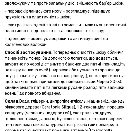
зволожуючу та протизапальну дію, зміцнюють бар'єр шкіри;
- порошок ірландського моху – розгладжує, підвищує
пружність та еластичність шкіри;
- екстракти гарденії та квітів ромашки – мають антисептичні
властивості, відновлюють та заспокоюють шкіру;
- аденозин – зменшує зморшки та активізує синтез
колагенових волокон.
Спосіб
застосування
: Попередньо очистіть шкіру обличчя
та нанесіть тонер. За допомогою лопатки, що додається,
акуратно по черзі дістаньте з баночки два патчі і прикладіть
на шкіру навколо очей (широкою або вузькою стороною до
внутрішнього куточка ока на ваш розсуд), легко притисніть,
щоб патчі щільно прилягали до поверхні шкіри. Через 20-30
хвилин зніміть патчі та легкими рухами розподіліть залишки
есенції до повного вбирання.
Склад
:Вода, гліцерин, дипропіленгліколь, ніацинамід, камедь
ріжкового дерева (Ceratonia Siliqua), 1,2-гександіол, порошок
хондрусу (червоних водоростей), екстракт хондрусу,
целюлозна камедь, альгін, бутиленгліколь, екстракт кореня
центели азіатської, гіалуронат натрію, натрій поліакрилат,
хлорид калію, екстракт ромашки аптечної (Chamomilla