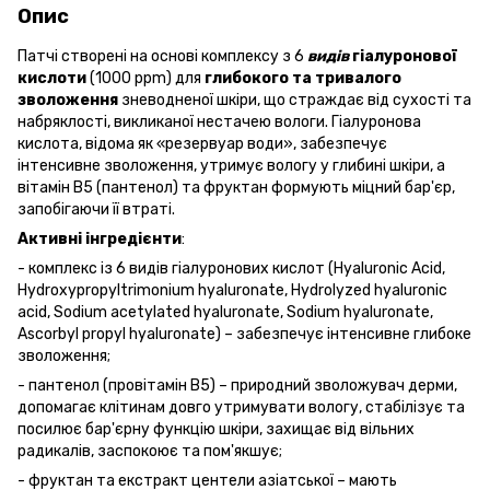
Опис
Патчі створені на основі комплексу з 6
видів
гіалуронової
кислоти
(1000 ppm) для
глибокого
та
тривалого
зволоження
зневодненої шкіри, що страждає від сухості та
набряклості, викликаної нестачею вологи. Гіалуронова
кислота, відома як «резервуар води», забезпечує
інтенсивне зволоження, утримує вологу у глибині шкіри, а
вітамін B5 (пантенол) та фруктан формують міцний бар'єр,
запобігаючи її втраті.
Активні
інгредієнти
:
- комплекс із 6 видів гіалуронових кислот (Hyaluronic Acid,
Hydroxypropyltrimonium hyaluronate, Hydrolyzed hyaluronic
acid, Sodium acetylated hyaluronate, Sodium hyaluronate,
Ascorbyl propyl hyaluronate) – забезпечує інтенсивне глибоке
зволоження;
- пантенол (провітамін B5) – природний зволожувач дерми,
допомагає клітинам довго утримувати вологу, стабілізує та
посилює бар'єрну функцію шкіри, захищає від вільних
радикалів, заспокоює та пом'якшує;
- фруктан та екстракт центели азіатської – мають