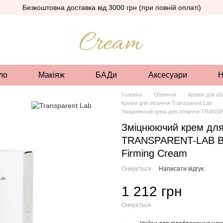
Безкоштовна доставка від 3000 грн (при повній оплаті)
ло
Макіяж
БАДи
Аксесуари
Н
Головна
Обличчя
Креми для о
Креми для обличчя Transparent Lab
Зміцнюючий крем для обличчя TRANSPA
Зміцнюючий крем для
TRANSPARENT-LAB Ba
Firming Cream
Очікується
Написати відгук
1 212 грн
Очікується