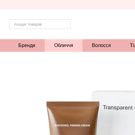
Перейти до основного контенту
Бренди
Обличчя
Волосся
Ті