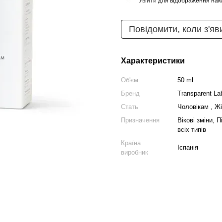
Увійти
для відображення нак
%
Повідомити, коли з'яв
Характеристики
Об'єм
50 ml
Бренд
Transparent La
Стать
Чоловікам , Ж
Призначення
Вікові зміни, 
всіх типів
Країна
Іспанія
виробник