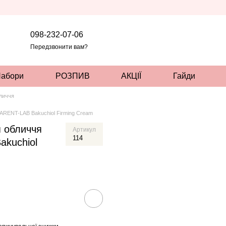
098-232-07-06
Передзвонити вам?
абори
РОЗПИВ
АКЦІЇ
Гайди
бличчя
RENT-LAB Bakuchiol Firming Cream
 обличчя
Артикул
114
kuchiol