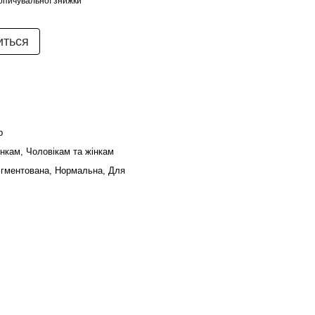
опичувальної знижки
иться
b
інкам, Чоловікам та жінкам
Пігментована, Нормальна, Для