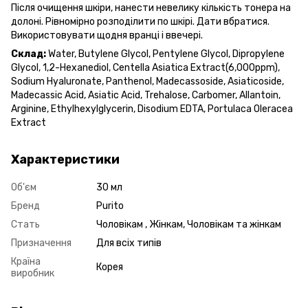
Після очищення шкіри, нанести невелику кількість тонера на
долоні. Рівномірно розподілити по шкірі. Дати вбратися.
Використовувати щодня вранці і ввечері.
Cклад:
Water, Butylene Glycol, Pentylene Glycol, Dipropylene
Glycol, 1,2-Hexanediol, Centella Asiatica Extract(6,000ppm),
Sodium Hyaluronate, Panthenol, Madecassoside, Asiaticoside,
Madecassic Acid, Asiatic Acid, Trehalose, Carbomer, Allantoin,
Arginine, Ethylhexylglycerin, Disodium EDTA, Portulaca Oleracea
Extract
Характеристики
Об'єм
30 мл
Бренд
Purito
Стать
Чоловікам , Жінкам, Чоловікам та жінкам
Призначення
Для всіх типів
Країна
Корея
виробник