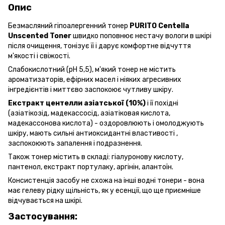
Опис
Безмасляний гіпоалергенний тонер
PURITO Centella
Unscented Toner
швидко поповнює нестачу вологи в шкірі
після очищення, тонізує її і дарує комфортне відчуття
м'якості і свіжості.
Слабокислотний (pH 5,5), м'який тонер не містить
ароматизаторів, ефірних масел і ніяких агресивних
інгредієнтів і миттєво заспокоює чутливу шкіру.
Екстракт центелли азіатської (10%)
і її похідні
(азіатікозід, мадекассосід, азіатіковая кислота,
мадекассонова кислота) - оздоровлюють і омолоджують
шкіру, мають сильні антиоксидантні властивості ,
заспокоюють запалення і подразнення.
Також тонер містить в складі: гіалуронову кислоту,
пантенол, екстракт портулаку, аргінін, алантоїн.
Консистенція засобу не схожа на інші водні тонери - вона
має гелеву рідку щільність, як у есенції, що ще приємніше
відчувається на шкірі.
Застосування: