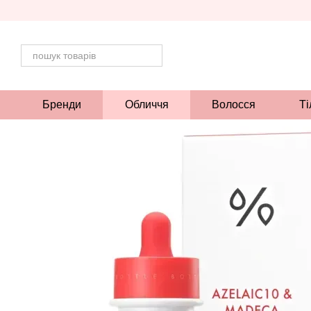
Перейти до основного контенту
Бренди
Обличчя
Волосся
Ті