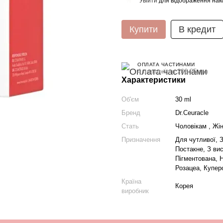
Увійти
для відображення нак
%
Купити
В кредит
ОПЛАТА ЧАСТИНАМИ
4 платежі по 206.25 грн
Характеристики
Об'єм
30 ml
Бренд
Dr.Ceuracle
Стать
Чоловікам , Жі
Призначення
Для чутливої, 
Постакне, З вис
Пігментована, Н
Розацеа, Купер
Країна
Корея
виробник