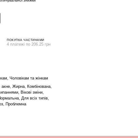
опичувальної знижки
ПОКУПКА ЧАСТИНАМИ
4 платежі по 206.25 грн
нкам, Чоловікам та жінкам
З акне, Жирна, Комбінована,
ипаннями, Вікові зміни,
ормальна, Для всіх типів,
оз, Проблемна