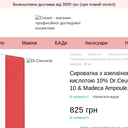
Безкоштовна доставка від 3000 грн (при повній оплаті)
ло
Макіяж
БАДи
Аксесуари
Н
Головна
Обличчя
Обличчя Dr.C
Сироватка з азелаїновою кислотою 10% 
Ampoule, 30 мл
Сироватка з азелаїн
кислотою 10% Dr.Ceur
10 & Madeca Ampoule
В наявності
Написати відгук
825 грн
В наявності