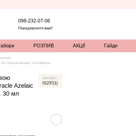
098-232-07-06
Передзвонити вам?
абори
РОЗПИВ
АКЦІЇ
Гайди
euracle
Dr.Ceuracle Azelaic 10 & Madeca
овою
Артикул
01237(1)
acle Azelaic
, 30 мл