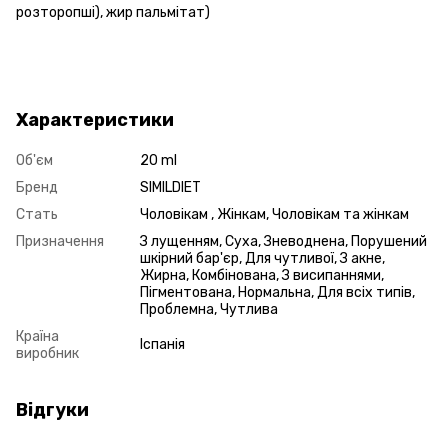
розторопші), жир пальмітат)
Характеристики
Об'єм
20 ml
Бренд
SIMILDIET
Стать
Чоловікам , Жінкам, Чоловікам та жінкам
Призначення
З лущенням, Суха, Зневоднена, Порушений
шкірний бар'єр, Для чутливої, З акне,
Жирна, Комбінована, З висипаннями,
Пігментована, Нормальна, Для всіх типів,
Проблемна, Чутлива
Країна
Іспанія
виробник
Відгуки