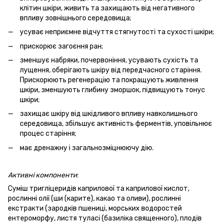
клітин шкіри, живить та захищають від негативного
впливу зовнішнього середовища;
усуває неприємне відчуття стягнутості та сухості шкіри;
прискорює загоєння ран;
зменшує набряки, почервоніння, усувають сухість та
лущення, оберігають шкіру від передчасного старіння.
Прискорюють регенерацію та покращують живлення
шкіри, зменшують глибину зморшок, підвищують тонус
шкіри;
захищає шкіру від шкідливого впливу навколишнього
середовища, збільшує активність ферментів, уповільнює
процес старіння;
має дренажну і загальнозміцнюючу дію.
Активні
компоненти
:
Суміш тригліцеридів каприлової та каприлової кислот,
рослинні олії (ши (карите), какао та оливи), рослинні
екстракти (зародків пшениці, морських водоростей
ентероморфу, листя туласі (базиліка священного), плодів