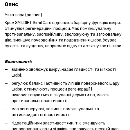
Опис
Мініатюра (розпив)
Крем SMILDIET Simil Care відновлює бар'єрну функцію шкіри,
стимулює регенераційні процеси. Має пом'якшувальну,
протизапальну, заспокійливу, зволожуючу та загоювальну
дію, зменшує почервоніння та подразнення шкіри. Усуває
сухість та лущення, неприємне відчуття стягнутості шкіри.
Властивості:
відмінно зволожує шкіру, надає гладкості та м'якості
шкірі;
регулює баланс і активність ліпідів поверхневого шару
шкіри, стимулюють процеси регенерації і
використовуються в лікуванні дерматитів, мають
протизапальні властивості;
має регенеруючі, поживні, пом'якшувальні та
антиоксидантні властивості;
гідратаційними властивостями, т.к. зменшують
випаровування води зі шкіри, зволожують верхній шар