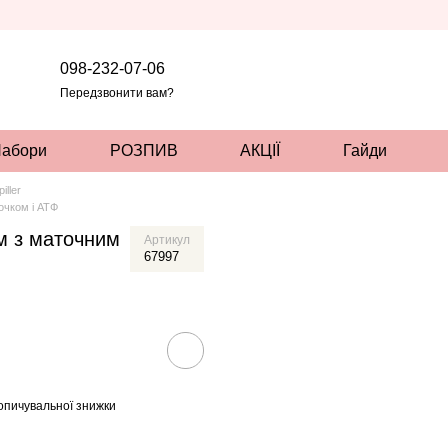
098-232-07-06
Передзвонити вам?
абори
РОЗПИВ
АКЦІЇ
Гайди
iller
очком і АТФ
м з маточним
Артикул
67997
опичувальної знижки