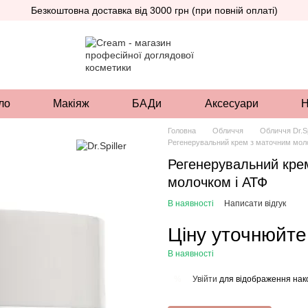
Безкоштовна доставка від 3000 грн (при повній оплаті)
ло
Макіяж
БАДи
Аксесуари
Н
Головна
Обличчя
Обличчя Dr.Sp
Регенерувальний крем з маточним мол
Регенерувальний кре
молочком і АТФ
В наявності
Написати відгук
Ціну уточнюйте
В наявності
Увійти
для відображення нак
%