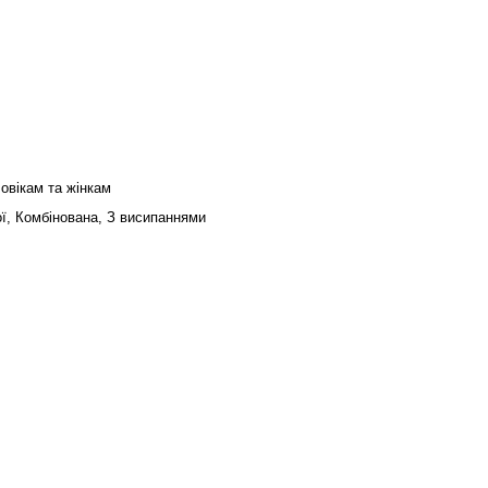
овікам та жінкам
ї, Комбінована, З висипаннями