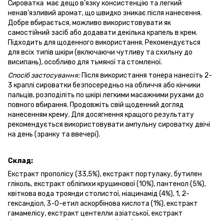
Сироватка має дещо в’язку консистенцію та легкий
ненав’язливий аромат, що швидко зникає після нанесення.
Добре вбирається, можливо використовувати як
самостійний засіб або додавати декілька крапель в крем.
Підходить для щоденного використання. Рекомендується
для всіх типів шкіри (включаючи чутливу та схильну до
висипань), особливо для тьмяної та стомленої.
Спосіб застосування:
Після використання тонера нанесіть 2-
3 краплі сироватки безпосередньо на обличчя або кінчики
пальців, розподіліть по шкірі легкими масажними рухами до
повного вбирання. Продовжіть свій щоденний догляд
нанесенням крему. Для досягнення кращого результату
рекомендується використовувати ампульну сироватку двічі
на день (зранку та ввечері).
Склад:
Екстракт прополісу (33,5%), екстракт портулаку, бутилен
гліколь, екстракт обліпихи крушинової (10%), пантенол (5%),
квіткова вода троянди столистої, ніацинамід (4%), 1, 2-
гександіол, 3-О-етил аскорбінова кислота (1%), екстракт
гамамелісу, екстракт центелли азіатської, екстракт