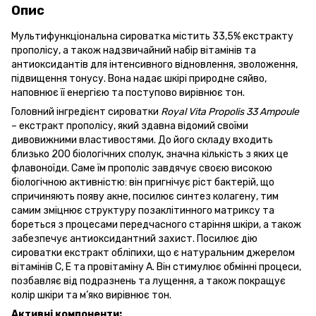
Опис
Мультифункціональна сироватка містить 33,5% екстракту
прополісу, а також надзвичайний набір вітамінів та
антиоксидантів для інтенсивного відновлення, зволоження,
підвищення тонусу. Вона надає шкірі природне сяйво,
наповнює її енергією та поступово вирівнює тон.
Головний інгредієнт сироватки
Royal Vita Propolis 33 Ampoule
– екстракт прополісу, який здавна відомий своїми
дивовижними властивостями. До його складу входить
близько 200 біологічних сполук, значна кількість з яких це
флавоноїди. Саме їм прополіс завдячує своєю високою
біологічною активністю: він пригнічує ріст бактерій, що
спричиняють появу акне, посилює синтез колагену, тим
самим зміцнює структуру позаклітинного матриксу та
бореться з процесами передчасного старіння шкіри, а також
забезпечує антиоксидантний захист. Посилює дію
сироватки екстракт обліпихи, що є натуральним джерелом
вітамінів С, Е та провітаміну А. Він стимулює обмінні процеси,
позбавляє від подразнень та лущення, а також покращує
колір шкіри та м’яко вирівнює тон.
Активні компоненти: