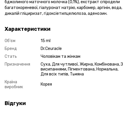
бджолиного маточного молочка (0,1%), екстракт спіродели
багатокореневої, гіалуронат натрію, карбомер, аргінін, вода,
дикалій гліциризат, гідоксіетилцелюлоза, аденозин.
Характеристики
Об'єм
15 ml
Бренд
Dr.Ceuracle
Стать
Чоловікам та жінкам
Призначення
Суха, Для чутливої, Жирна, Комбінована, З
висипаннями, Пігментована, Нормальна,
Для всіх типів, Тьмяна
Країна
Корея
виробник
Відгуки