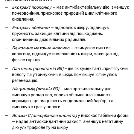
Екстракт
прополісу
— має антибактеріальну дію, зменшує
почервоніння, прискорює природній цикл клітинного
оновлення.
Екстракт
обліпихи
— відновлює шкіру, підвищує
пружність, захищає клітини від пошкоджень,
спричинених дією вільних радикалів.
Бджолине
маточне
молочко
— стимулює синтез
колагену, підвищує зволоженість шкіри, захищає від
фотостаріння.
Пантенол (провітамін В5)
—діє як хумектант, притягуючи
вологу та утримуючи її в шкірі, пом’якшує, стимулює
регенерацію.
Ніацинамід (вітамін В3)
— має протизапальну дію,
зменшує розмір пор, сприяє збільшенню кількості
керамідів, що зміцнюють епідермальний бар’єр, та
зменшує втрату вологи.
Вітамін С (аскорбінова кислота)
у високостабільній формі
— надає антиоксидантний захист, зменшує негативну
дію ультрафіолету на шкіру