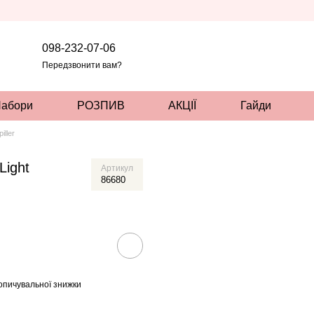
098-232-07-06
Передзвонити вам?
абори
РОЗПИВ
АКЦІЇ
Гайди
iller
Light
Артикул
86680
опичувальної знижки