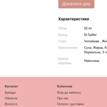
Дізнатися ціну
Характеристики
Об'єм
50 ml
Бренд
Dr.Spiller
Стать
Чоловікам , Жі
Призначення
Суха, Жирна, Ко
Нормальна, З п
Країна
Німеччина
виробник
Каталог
Клієнтам
Бренди
Вхід до кабінету
Обличчя
Про нас
Волосся
Оплата і доставка