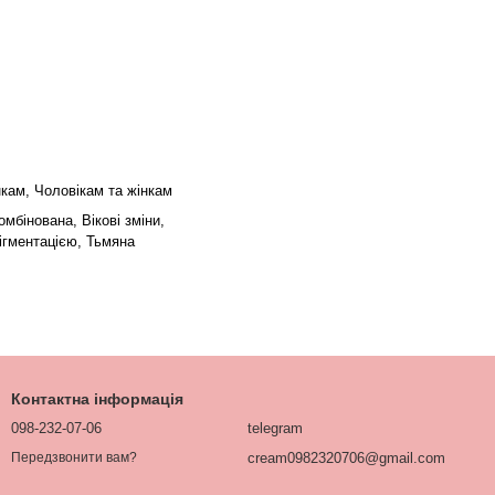
нкам, Чоловікам та жінкам
мбінована, Вікові зміни,
ігментацією, Тьмяна
Контактна інформація
098-232-07-06
telegram
cream0982320706@gmail.com
Передзвонити вам?