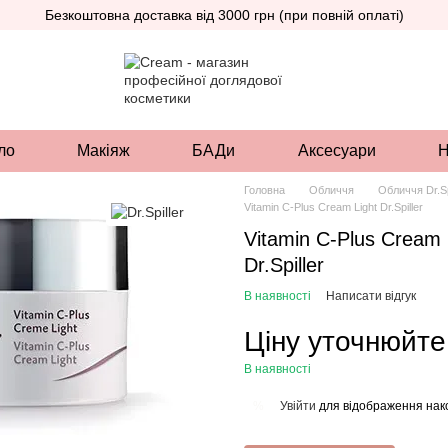
Безкоштовна доставка від 3000 грн (при повній оплаті)
ло
Макіяж
БАДи
Аксесуари
Н
Головна
Обличчя
Обличчя Dr.Sp
Vitamin C-Plus Cream Light Dr.Spiller
Vitamin C-Plus Cream 
Dr.Spiller
В наявності
Написати відгук
Ціну уточнюйте
В наявності
Увійти
для відображення нак
%