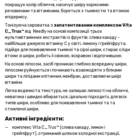
покращує колір обличчя, насичує шкіру корисними
речовинами та вітамінами, бореться з тьмяністю та втомою
епідермісу.
Тонізуюча сироватка з
запатентованим комплексом Vita
C_Trus™
від Needly на основі композиції трьох
мультивітамінних екстрактів із фруктів: слива какаду -
найбільше джерело вітаміну С у світі, лимону і грейпфрута,
підійде для пожвавлення тьмяної та сірої шкіри, стирає сліди
втоми зі шкіри, робить її свіжою, яскравою і відпочившою.
На основі ліпосом, засіб проникає глибоко всередину шкіри,
ліпосоми руйнуються і починають взаємодіяти з білками
шкіри та ліпідами клітинних мембран, доставляючи шкірі
вітаміни.
Легка водяниста текстура, не залишає липкості на обличчі,
невагома і швидко вбирається, ідеально підходить для всіх
типів шкіри, особливо для пожвавлення тьмяної та та
стомленої шкіри.
Активні інгредієнти:
комплекс Vita C_Trus™ (слива какаду, лимон і
грейпфрут), отриманий шляхом холодної екстракції,