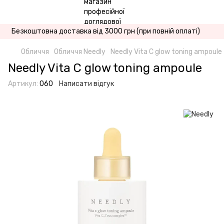
Безкоштовна доставка від 3000 грн (при повній оплаті)
Обличчя
Обличчя Needly
Needly Vita C glow toning ampoule
Needly Vita C glow toning ampoule
Артикул:
060
Написати відгук