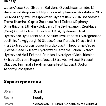
Склад:
Water/Aqua/Eau, Glycerin, Butylene Glycol, Niacinamide, 1,2-
Hexanediol, Propanediol, Hydroxyacetophenone, Acrylates/C10-
30 Alkyl Acrylate Crosspolymer, Glycereth-25 PCA Isostearate,
Tromethamine, Coptis Japonica Root Extract, Diphenyl
Dimethicone, Ethylhexylglycerin, Triethylhexanoin, Zea Mays
(Corn) Kernel Extract, Disodium EDTA, Hyaluronic Acid,
Hydrolyzed Hyaluronic Acid, Sodium Hyaluronate, Hydrogenated
Lecithin, Polyglyceryl-10 Oleate, Citrus Paradisi (Grapefruit)
Fruit Extract, Citrus Junos Fruit Extract, Theobroma Cacao
(Cocoa) Seed Extract, Hydrolyzed Gardenia Florida Extract,
Hydrolyzed Malt Extract, Fructan, Hydrolyzed Viola Tricolor
Extract, Dextrin, Fragaria Vesca (Strawberry) Leaf Extract,
Glucose, Terminalia Ferdinandiana Fruit Extract, Sodium
Ascorbyl Phosphate
Характеристики
Об'єм
30 ml
Бренд
Needly
Стать
Чоловікам , Жінкам, Чоловікам та жінкам