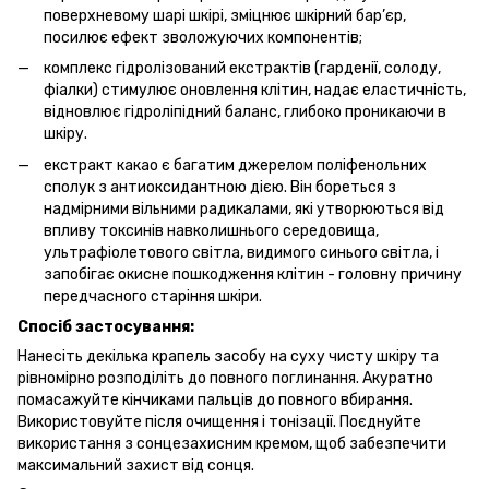
поверхневому шарі шкірі, зміцнює шкірний бар’єр,
посилює ефект зволожуючих компонентів;
комплекс гідролізований екстрактів (гарденії, солоду,
фіалки) стимулює оновлення клітин, надає еластичність,
відновлює гідроліпідний баланс, глибоко проникаючи в
шкіру.
екстракт какао є багатим джерелом поліфенольних
сполук з антиоксидантною дією. Він бореться з
надмірними вільними радикалами, які утворюються від
впливу токсинів навколишнього середовища,
ультрафіолетового світла, видимого синього світла, і
запобігає окисне пошкодження клітин - головну причину
передчасного старіння шкіри.
Спосіб застосування:
Нанесіть декілька крапель засобу на суху чисту шкіру та
рівномірно розподіліть до повного поглинання. Акуратно
помасажуйте кінчиками пальців до повного вбирання.
Використовуйте після очищення і тонізації. Поєднуйте
використання з сонцезахисним кремом, щоб забезпечити
максимальний захист від сонця.