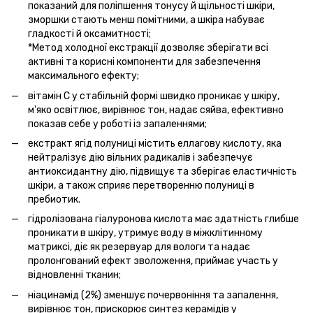
показаний для поліпшення тонусу й щільності шкіри,
зморшки стають менш помітними, а шкіра набуває
гладкості й оксамитності;
*Метод холодної екстракції дозволяє зберігати всі
активні та корисні компоненти для забезпечення
максимального ефекту;
вітамін С у стабільній формі швидко проникає у шкіру,
м'яко освітлює, вирівнює тон, надає сяйва, ефективно
показав себе у роботі із запаленнями;
екстракт ягід полуниці містить еллагову кислоту, яка
нейтралізує дію вільних радикалів і забезпечує
антиоксидантну дію, підвищує та зберігає еластичність
шкіри, а також сприяє перетворенню полуниці в
пребиотик.
гідролізована гіалуронова кислота має здатність глибше
проникати в шкіру, утримує воду в міжклітинному
матриксі, діє як резервуар для вологи та надає
пролонгований ефект зволоження, приймає участь у
відновленні тканин;
ніацинамід (2%) зменшує почервоніння та запалення,
вирівнює тон, прискорює синтез керамідів у