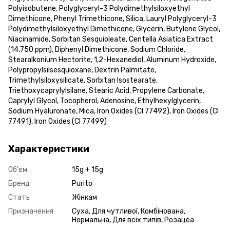
Polyisobutene, Polyglyceryl-3 Polydimethylsiloxyethyl
Dimethicone, Phenyl Trimethicone, Silica, Lauryl Polyglyceryl-3
Polydimethylsiloxyethyl Dimethicone, Glycerin, Butylene Glycol,
Niacinamide, Sorbitan Sesquioleate, Centella Asiatica Extract
(14,750 ppm), Diphenyl Dimethicone, Sodium Chloride,
Stearalkonium Hectorite, 1,2-Hexanediol, Aluminum Hydroxide,
Polypropylsilsesquioxane, Dextrin Palmitate,
Trimethylsiloxysilicate, Sorbitan Isostearate,
Triethoxycaprylylsilane, Stearic Acid, Propylene Carbonate,
Caprylyl Glycol, Tocopherol, Adenosine, Ethylhexylglycerin,
Sodium Hyaluronate, Mica, Iron Oxides (CI 77492), Iron Oxides (CI
77491), Iron Oxides (CI 77499)
Характеристики
Об'єм
15g + 15g
Бренд
Purito
Стать
Жінкам
Призначення
Суха, Для чутливої, Комбінована,
Нормальна, Для всіх типів, Розацеа