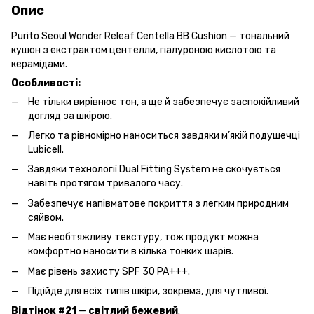
Опис
Purito Seoul Wonder Releaf Centella BB Cushion — тональний
кушон з екстрактом центелли, гіалуроною кислотою та
керамідами.
Особливості:
Не тільки вирівнює тон, а ще й забезпечує заспокійливий
догляд за шкірою.
Легко та рівномірно наноситься завдяки м’якій подушечці
Lubicell.
Завдяки технології Dual Fitting System не скочується
навіть протягом тривалого часу.
Забезпечує напівматове покриття з легким природним
сяйвом.
Має необтяжливу текстуру, тож продукт можна
комфортно наносити в кілька тонких шарів.
Має рівень захисту SPF 30 PA+++.
Підійде для всіх типів шкіри, зокрема, для чутливої.
Відтінок
#21
—
світлий
бежевий
.