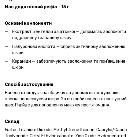
Має
додатковий
рефіл
–
15
г
.
Основні
компоненти
:
Екстракт центелли азіатської — допомагає заспокоїти
подразнену і запалену шкіру.
Гіалуронова кислота — сприяє активному зволоженню
шкіри.
Кераміди — забезпечують зволоження та пом’якшення
шкіри.
Спосіб
застосування
:
Нанесіть продукт на обличчя за допомогою подушечки,
злегка поплескуючи шкіру. За потреби нанесіть наступний
шар. Підійде для поновлення макіяжу протягом дня.
Склад
:
Water, Titanium Dioxide, Methyl Trimethicone, Caprylic/Capric
Triglyceride, Cetyl Ethylhexanoate, Zinc Oxide, Hydrogenated