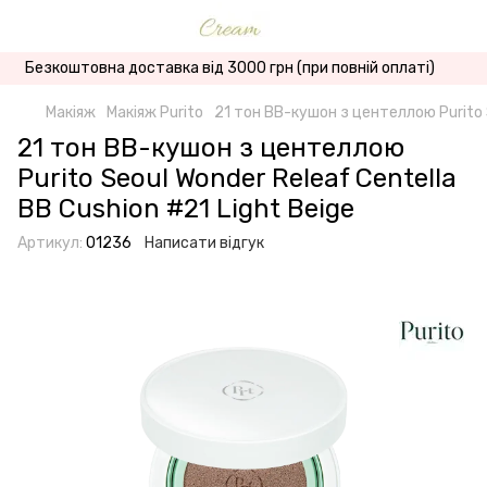
Безкоштовна доставка від 3000 грн (при повній оплаті)
Макіяж
Макіяж Purito
21 тон BB-кушон з центеллою Purito S
21 тон BB-кушон з центеллою
Purito Seoul Wonder Releaf Centella
BB Cushion #21 Light Beige
Артикул:
01236
Написати відгук