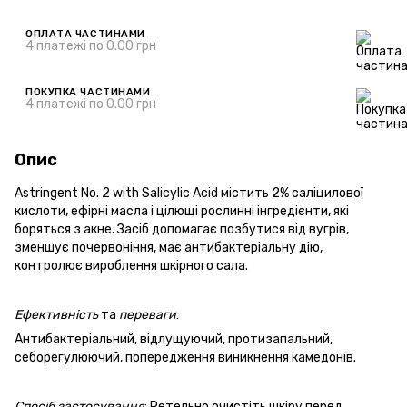
ОПЛАТА ЧАСТИНАМИ
4 платежі по 0.00 грн
ПОКУПКА ЧАСТИНАМИ
4 платежі по 0.00 грн
Опис
Astringent No. 2 with Salicylic Acid містить 2% саліцилової
кислоти, ефірні масла і цілющі рослинні інгредієнти, які
боряться з акне. Засіб допомагає позбутися від вугрів,
зменшує почервоніння, має антибактеріальну дію,
контролює вироблення шкірного сала.
Ефективність
та
переваги
:
Антибактеріальний, відлущуючий, протизапальний,
себорегулюючий, попередження виникнення камедонів.
Спосіб
застосування
: Ретельно очистіть шкіру перед