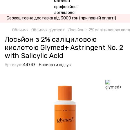
Безкоштовна доставка від 3000 грн (при повній оплаті)
Обличчя
Обличчя glymed+
Лосьйон з 2% саліциловою кисло
Лосьйон з 2% саліциловою
кислотою Glymed+ Astringent No. 2
with Salicylic Acid
Артикул:
44747
Написати відгук