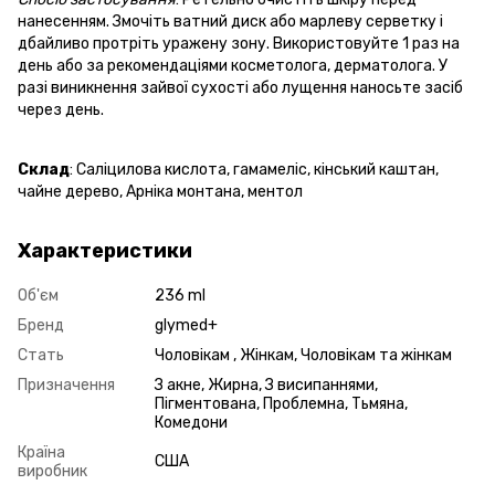
нанесенням. Змочіть ватний диск або марлеву серветку і
дбайливо протріть уражену зону. Використовуйте 1 раз на
день або за рекомендаціями косметолога, дерматолога. У
разі виникнення зайвої сухості або лущення наносьте засіб
через день.
Склад
: Саліцилова кислота, гамамеліс, кінський каштан,
чайне дерево, Арніка монтана, ментол
Характеристики
Об'єм
236 ml
Бренд
glymed+
Стать
Чоловікам , Жінкам, Чоловікам та жінкам
Призначення
З акне, Жирна, З висипаннями,
Пігментована, Проблемна, Тьмяна,
Комедони
Країна
США
виробник