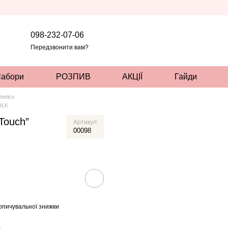
098-232-07-06
Передзвонити вам?
абори
РОЗПИВ
АКЦІЇ
Гайди
etics
MILK
 Touch”
Артикул
00098
опичувальної знижки