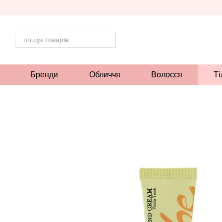
Перейти до основного контенту
Бренди
Обличчя
Волосся
Ті