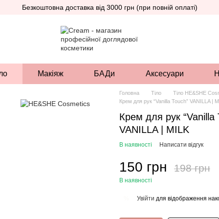
Безкоштовна доставка від 3000 грн (при повній оплаті)
ло
Макіяж
БАДи
Аксесуари
Н
Головна
Тіло
Тіло HE&SHE Cosm
Крем для рук “Vanilla Touch” VANILLA | 
Крем для рук “Vanilla
VANILLA | MILK
В наявності
Написати відгук
150 грн
198 грн
В наявності
Увійти
для відображення нак
%