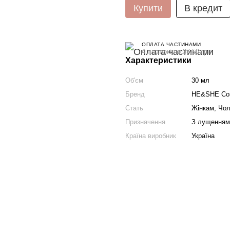
Купити
В кредит
ОПЛАТА ЧАСТИНАМИ
4 платежі по 37.50 грн
Характеристики
Об'єм
30 мл
Бренд
HE&SHE Cos
Стать
Жінкам, Чол
Призначення
З лущенням,
Країна виробник
Україна