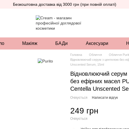
Безкоштовна доставка від 3000 грн (при повній оплаті)
ло
Макіяж
БАДи
Аксесуари
Н
Головна
Обличчя
Обличчя Puri
Відновлюючий серум з центелою без еф
Unscented Serum, 15ml
Відновлюючий серум 
без ефірних масел P
Centella Unscented S
Очікується
Написати відгук
249 грн
Очікується