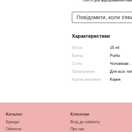
Увійти
для відображення нак
%
Повідомити, коли з'яв
Характеристики
Об'єм
15 ml
Бренд
Purito
Стать
Чоловікам ,
Призначення
Для всіх тип
Країна виробник
Корея
Каталог
Клієнтам
Бренди
Вхід до кабінету
Обличчя
Про нас