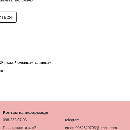
опичувальної знижки
иться
 Жінкам, Чоловікам та жінкам
ів
Контактна інформація
098-232-07-06
telegram
cream0982320706@gmail.com
Передзвонити вам?