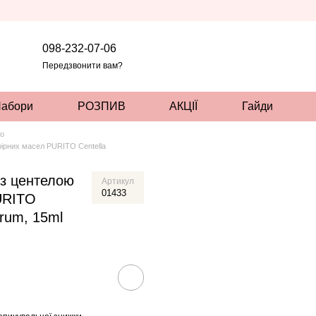
098-232-07-06
Передзвонити вам?
абори
РОЗПИВ
АКЦІЇ
Гайди
to
ірних масел PURITO Centella
з центелою
Артикул
01433
URITO
erum, 15ml