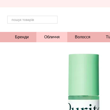
Перейти до основного контенту
Бренди
Обличчя
Волосся
Ті