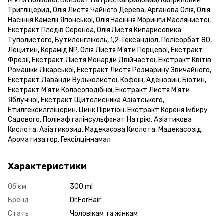
М’яти Польової, Бензоат Натрію, Каприловий/Каприновий
Тригліцерид, Олія Листя Чайного Дерева, Арганова Олія, Олія
Насіння Камелії Японської, Олія Насіння Моринги Маслянистої,
Екстракт Плодів Сереноа, Олія Листя Кипарисовика
Туполистого, Бутиленгліколь, 1,2-Гександіол, Полісорбат 80,
Лецитин, Керамід NP, Олія Листя М’яти Перцевої, Екстракт
Фрезії, Екстракт Листя Монарди Двійчастої, Екстракт Квітів
Ромашки Лікарської, Екстракт Листя Розмарину Звичайного,
Екстракт Лаванди Вузьколистої, Кофеїн, Аденозин, Біотин,
Екстракт М’яти Колосоподібної, Екстракт Листя М’яти
Яблучної, Екстракт Щитолисника Азіатського,
Етилгексилгліцерин, Цинк Піритіон, Екстракт Кореня Імбиру
Садового, Полінафталінсульфонат Натрію, Азіатикова
Кислота, Азіатикозид, Мадекасова Кислота, Мадекасозід,
Ароматизатор, Гексілціннамал
Характеристики
Об'єм
300 ml
Бренд
Dr.ForHair
Стать
Чоловікам та жінкам