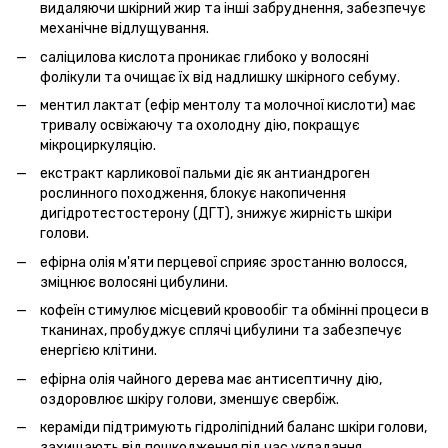
видаляючи шкірний жир та інші забруднення, забезпечує
механічне відлущування.
саліцилова кислота проникає глибоко у волосяні
фолікули та очищає їх від надлишку шкірного себуму.
ментил лактат (ефір ментолу та молочної кислоти) має
тривалу освіжаючу та охолодну дію, покращує
мікроциркуляцію.
екстракт карликової пальми діє як антиандроген
рослинного походження, блокує накопичення
дигідротестостерону (ДГТ), знижує жирність шкіри
голови.
ефірна олія м'яти перцевої сприяє зростанню волосся,
зміцнює волосяні цибулини.
кофеїн стимулює місцевий кровообіг та обмінні процеси в
тканинах, пробуджує сплячі цибулини та забезпечує
енергією клітини.
ефірна олія чайного дерева має антисептичну дію,
оздоровлює шкіру голови, зменшує свербіж.
кераміди підтримують гідроліпідний баланс шкіри голови,
захищають від пошкодження під час укладання.