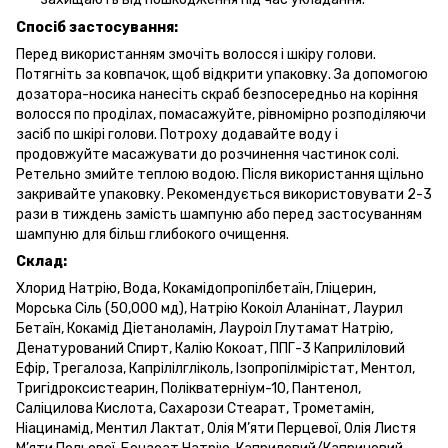
Спосіб застосування:
Перед використанням змочіть волосся і шкіру голови.
Потягніть за ковпачок, щоб відкрити упаковку. За допомогою
дозатора-носика нанесіть скраб безпосередньо на коріння
волосся по проділах, помасажуйте, рівномірно розподіляючи
засіб по шкірі голови. Потроху додавайте воду і
продовжуйте масажувати до розчинення частинок солі.
Ретельно змийте теплою водою. Після використання щільно
закривайте упаковку. Рекомендується використовувати 2-3
рази в тиждень замість шампуню або перед застосуванням
шампуню для більш глибокого очищення.
Склад:
Хлорид Натрію, Вода, Кокамідопропілбетаїн, Гліцерин,
Морська Сіль (50,000 мд), Натрію Кокоіл Аланінат, Лаурил
Бетаїн, Кокамід Діетаноламін, Лауроіл Глутамат Натрію,
Денатурований Спирт, Калію Кокоат, ППГ-3 Каприліловий
Ефір, Трегалоза, Капрілілгліколь, Ізопропілмірістат, Ментол,
Тригідроксистеарин, Полікватерніум-10, Пантенол,
Саліцилова Кислота, Сахарози Стеарат, Трометамін,
Ніацинамід, Ментил Лактат, Олія М’яти Перцевої, Олія Листя