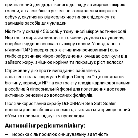
призначений для додаткового догляду за жирною шкірою
голови, а також більш ретельного видалення шкірного
себуму, скупчення відмерлих частинок епідермісу та
залишків засобів для укладки.
Містить у складі 45% солі, у тому числі мікрочастинки солі
Мертвого моря, які виводять токсини, усувають лущення,
свербіж і чудово освіжають шкіру голови. У поєднанні з
м'якими ПАР (поверхнево-активними речовинами) сіль
глибоко розчиняє мікро-забруднення, очищає фолікули від
зайвого жиру, зміцнює коріння та покращує ріст волосся.
Спрямовану дію проти випадання забезпечує
запатентована формула Folligen Complex™: це поєднання
біотину, кераміду NP та екстракту плодів карликової пальми
в особливій ліпосомальній формі для полегшення доставки
активних речовин до волосяних фолікулів.
Після використання скрабу Dr.FORHAIR Sea Salt Scaler
волосся довше зберігає свіжість, з'являється прикореневий
об'єм та приємне відчуття прохолоди.
Активні інгредієнти пілінгу:
морська сіль посилює очищувальну здатність,